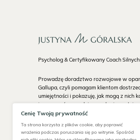
Psycholog & Certyfikowany Coach Silnyc
Prowadzę doradztwo rozwojowe w oparc
Gallupa, czyli pomagam klientom dostrze
umiejętności i pokazuję, jak mogą z nich k
i pracować w zgodzie ze sobą i w pełni s
Cenię Twoją prywatność
Ta strona korzysta z plików cookie, aby poprawić
wrażenia podczas poruszania się po witrynie. Spośród
nich pliki cookie, które są sklasyfikowane jako niezbędne,