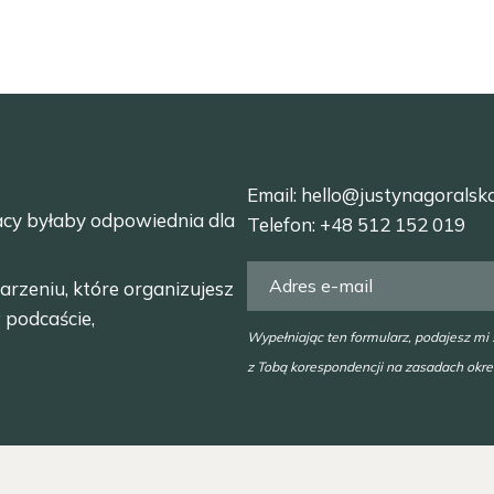
Email:
hello@justynagoralsk
acy byłaby odpowiednia dla
Telefon:
+48 512 152 019
arzeniu, które organizujesz
 podcaście,
Wypełniając ten formularz, podajesz mi
z Tobą korespondencji na zasadach okr