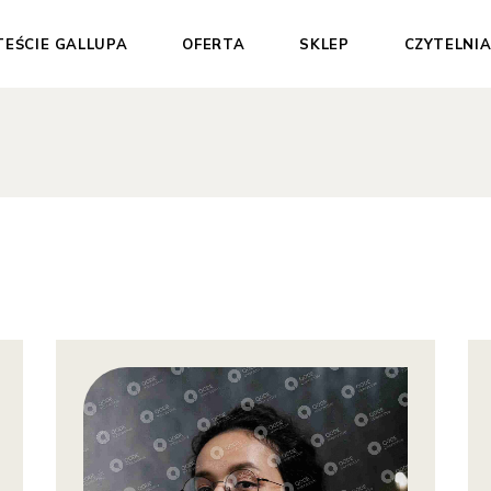
TEŚCIE GALLUPA
OFERTA
SKLEP
CZYTELNI
Dla Ciebie
Test Gallupa
Dla Organizacji
Sesje 1:1
Materiały
wspierające
Pakiety
Darmowe materiały