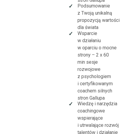
stron Gallupa
Podsumowanie
✓
z Twoją unikalną
propozycją wartości
dla świata
Wsparcie
✓
w działaniu
w oparciu o mocne
strony – 2 x 60
min sesje
rozwojowe
z psychologiem
i certyfikowanym
coachem silnych
stron Gallupa
Wiedzę i narzędzia
✓
coachingowe
wspierające
i utrwalające rozwój
talentów i działanie