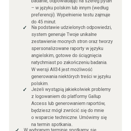
badanie, odpowiadając na szereg pytań
– w języku polskim lub innym (według
preferencji). Wypełnienie testu zajmuje
do 45 minut.
Na podstawie udzielonych odpowiedzi,
✓
system generuje Twoje unikalne
zestawienie mocnych stron oraz tworzy
spersonalizowane raporty w języku
angielskim, gotowe do ściągnięcia
natychmiast po zakończeniu badania.
W wersji All34 jest możliwość
generowania niektórych treści w języku
polskim.
Jeżeli wystąpią jakiekolwiek problemy
✓
z logowaniem do platformy Gallup
Access lub generowaniem raportów,
będziesz mógł zwrócić się do mnie
o wsparcie techniczne. Umówimy się
na termin spotkania..
W wybranym terminie spotkamy się
✓