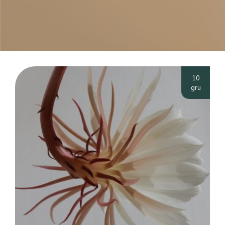
10
gru