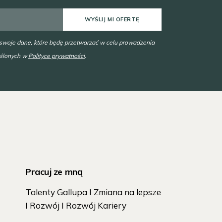
WYŚLIJ MI OFERTĘ
 swoje dane, które będę przetwarzać w celu prowadzenia
eślonych w
Polityce prywatności
.
Pracuj ze mną
Talenty Gallupa I Zmiana na lepsze
I Rozwój I Rozwój Kariery