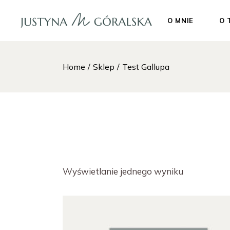
Skip
to
the
O MNIE
O 
content
Home
Sklep
Test Gallupa
Wyświetlanie jednego wyniku