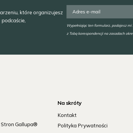
arzeniu, które organizujesz
 podcaście,
Wypełniając ten formularz, podajesz mi
z Tobą korespondencji na zasadach okr
Na skróty
Kontakt
h Stron Gallupa®
Polityka Prywatności