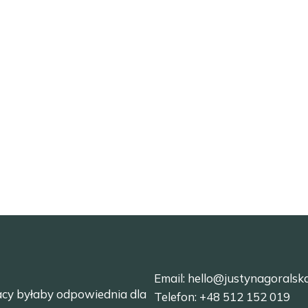
Email:
hello@justynagoralsk
acy byłaby odpowiednia dla
Telefon:
+48 512 152 019