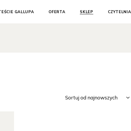
TEŚCIE GALLUPA
OFERTA
SKLEP
CZYTELNI
Dla Ciebie
Test Gallupa
Dla Organizacji
Sesje 1:1
Materiały
wspierające
Pakiety
Darmowe materiały
Sortuj od najnowszych