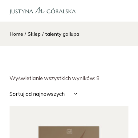
Skip
to
the
content
Home
Sklep
talenty gallupa
Posortowane
Wyświetlanie wszystkich wyników: 8
według
najnowszych
Sortuj od najnowszych