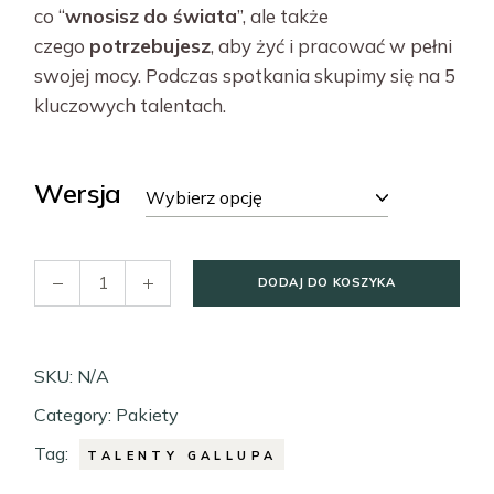
co “
wnosisz
do świata
”, ale także
czego
potrzebujesz
, aby żyć i pracować w pełni
swojej mocy. Podczas spotkania skupimy się na 5
kluczowych talentach.
Wersja
Wybierz opcję
Pakiet Zrozumienie quantity
DODAJ DO KOSZYKA
SKU:
N/A
Category:
Pakiety
Tag:
TALENTY GALLUPA