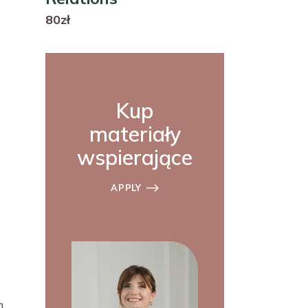
80zł
Kup
materiały
wspierające
APPLY
m