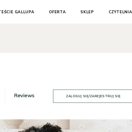
TEŚCIE GALLUPA
OFERTA
SKLEP
CZYTELNI
Dla Ciebie
Test Gallupa
Dla Organizacji
Sesje 1:1
Materiały
wspierające
Pakiety
Darmowe materiały
Reviews
ZALOGUJ SIĘ/ZAREJESTRUJ SIĘ