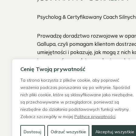
Psycholog & Certyfikowany Coach Silnyc
Prowadzę doradztwo rozwojowe w oparc
Gallupa, czyli pomagam klientom dostrze
umiejętności i pokazuję, jak mogą z nich k
i pracować w zgodzie ze sobą i w pełni s
Cenię Twoją prywatność
Ta strona korzysta z plików cookie, aby poprawić
wrażenia podczas poruszania się po witrynie. Spośród
nich pliki cookie, które są sklasyfikowane jako niezbędne,
są przechowywane w przeglądarce, ponieważ są
niezbędne do działania podstawowych funkcji witryny.
Zobacz szczegóły w mojej
Polityce prywatności
.
Dostosuj
Odrzuć wszystkie
Akceptuj wszystkie