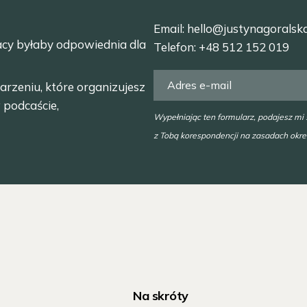
Email:
hello@justynagoralsk
acy byłaby odpowiednia dla
Telefon:
+48 512 152 019
arzeniu, które organizujesz
 podcaście,
Wypełniając ten formularz, podajesz mi
z Tobą korespondencji na zasadach okr
Na skróty