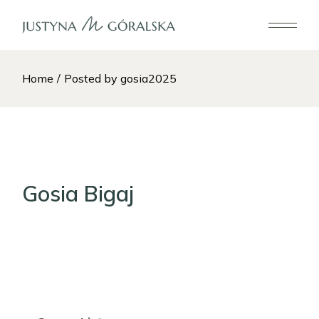
Skip
to
the
content
Home
Posted by gosia2025
Gosia Bigaj