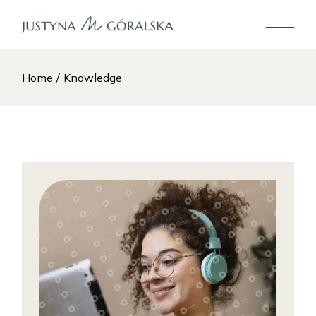
Skip
to
the
content
Home
Knowledge