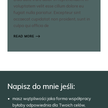
voluptatem velit esse cillum dolore eu
fugiat nulla pariatur. Excepteur sint
occaecat cupidatat non proident, sunt in
culpa qui officia de
READ MORE
Napisz do mnie jeśli:
masz wątpliwości jaka forma współpracy
byłaby odpowiednia dla Twoich celów,